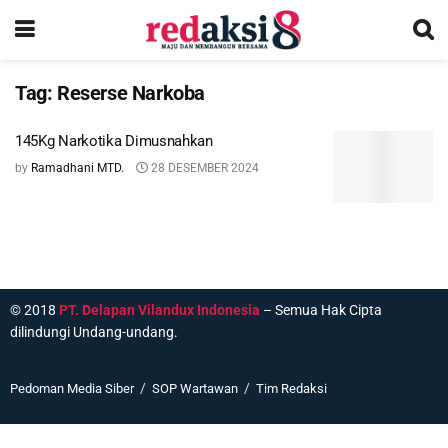
Tag:
Reserse Narkoba
145Kg Narkotika Dimusnahkan
by
Ramadhani MTD.
28 DESEMBER 2024
© 2018
PT. Delapan Vilandux Indonesia
– Semua Hak Cipta
dilindungi Undang-undang.
Pedoman Media Siber
SOP Wartawan
Tim Redaksi