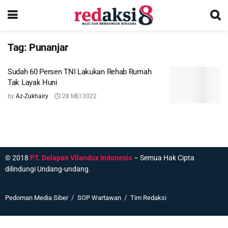
Tag:
Punanjar
Sudah 60 Persen TNI Lakukan Rehab Rumah
Tak Layak Huni
by
Az-Zukhairy
28 MEI 2022
© 2018
PT. Delapan Vilandux Indonesia
– Semua Hak Cipta
dilindungi Undang-undang.
Pedoman Media Siber
SOP Wartawan
Tim Redaksi