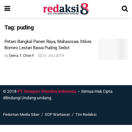
Tag:
puding
Petani Bangkal Panen Raya, Mahasiswa Stikes
Borneo Lestari Bawa Puding Sedot
by
Dema T. Chrie F.
31 JULI 2019
© 2018
PT. Delapan Vilandux Indonesia
– Semua Hak Cipta
dilindungi Undang-undang.
Pedoman Media Siber
SOP Wartawan
Tim Redaksi