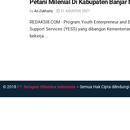
Petani Milenial Di Kabupaten Banjar M
by
Az-Zukhairy
31 AGUSTUS 2021
REDAKSI8.COM - Program Youth Enterpreneur and
Support Services (YESS) yang dibangun Kementeria
bekerja ...
© 2018
PT. Delapan Vilandux Indonesia
– Semua Hak Cipta dilindung