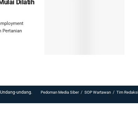
ulai Dilatih
 Employment
n Pertanian
i Undang-undang.
Pedoman Media Siber
SOP Wartawan
Tim Redaks